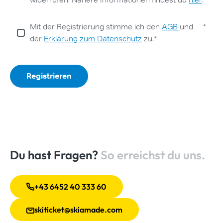
Du hast Fragen?
So erreichst du uns.
+43 6452 40 333 60
skiticket@skiamade.com